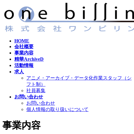
コ
ナ
ン
ビ
テ
ゲ
ン
ー
ツ
シ
へ
ョ
HOME
ス
ン
会社概要
キ
に
事業内容
ッ
移
精華ArchiveD
プ
動
活動情報
求人
アニメ・アーカイブ・データ化作業スタッフ（シ
フト制）
社員募集
お問い合わせ
お問い合わせ
個人情報の取り扱いについて
事業内容