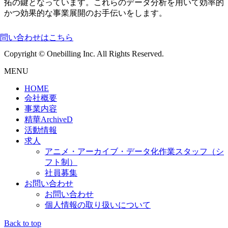
拓の鍵となっています。これらのデータ分析を用いて効率的
かつ効果的な事業展開のお手伝いをします。
問い合わせはこちら
Copyright © Onebilling Inc. All Rights Reserved.
MENU
HOME
会社概要
事業内容
精華ArchiveD
活動情報
求人
アニメ・アーカイブ・データ化作業スタッフ（シ
フト制）
社員募集
お問い合わせ
お問い合わせ
個人情報の取り扱いについて
Back to top