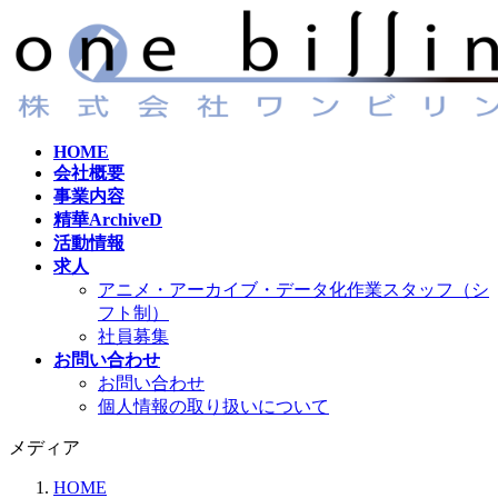
コ
ナ
ン
ビ
テ
ゲ
ン
ー
ツ
シ
へ
ョ
HOME
ス
ン
会社概要
キ
に
事業内容
ッ
移
精華ArchiveD
プ
動
活動情報
求人
アニメ・アーカイブ・データ化作業スタッフ（シ
フト制）
社員募集
お問い合わせ
お問い合わせ
個人情報の取り扱いについて
メディア
HOME